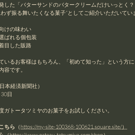
発した「バターサンドのバタークリームだけいっとく？
思わず振る舞いたくなる菓子”としてご紹介いただいてい
人向けの味わい
も選ばれる個包装
に着目した販路
ているお客様はもちろん、「初めて知った」という方に
内容です。
（日本経済新聞社）
月30日
度ガトータツミヤのお菓子をお試しください。
こちら
（
https://my-site-100368-100621.square.site/）
ら
（
https://www.gateau-tatsumiya.com/shop）