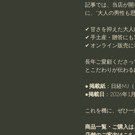
記事では、当店が開
に、“大人の男性も
✔ 甘さを抑えた大
✔ 手土産・贈答に
✔ オンライン販売
長年ご愛顧くださっ
とこだわりが伝わる
● 
掲載紙
：日経MJ
●
掲載日
：2026年1
これを機に、ぜひ一
商品一覧・ご購入は
店舗のご案内はこち