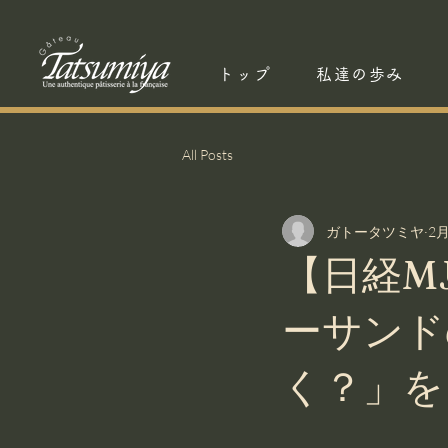
トップ
私達の歩み
All Posts
ガトータツミヤ
2
【日経M
ーサンド
く？」を