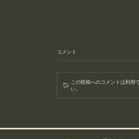
コメント
この投稿へのコメントは利用
い。
【メディア掲載】中日新聞に
掲載されました！福祉事業所
「アルクス」様と共同開発し
た『岡崎ハニーランタン』が
誕生！