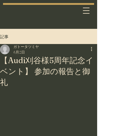
記事
ガトータツミヤ
6月2日
【Audi刈谷様5周年記念イ
ベント】 参加の報告と御
礼