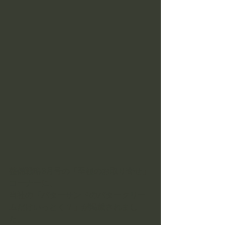
整備戦略3月号の「至極のお取り寄せ」
コーナーに、
​当社の​「バターサンドのバタークリー
ムだけいっとく？」が掲載されまし
た。