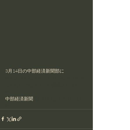
3月14日の中部経済新聞部に
、
​当社の​「バターサンドのバタークリー
ムだけいっとく？」が掲載されまし
た。
中部経済新聞
様ありがとうございまし
た。